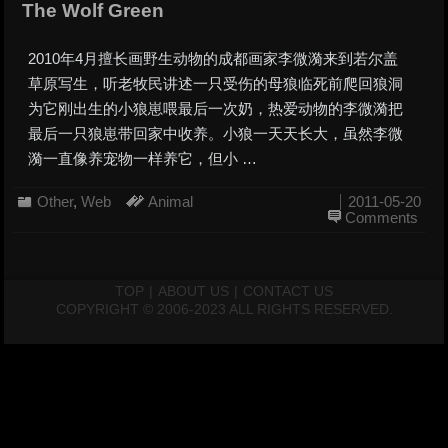
The Wolf Green
2010年4月擅长画野生动物的成都画家李微漪来到若尔盖
草原写生，听老牧民讲述一只受伤的母狼临死前爬回狼洞
为它刚出生的小狼崽喂最后一次奶，热爱动物的李微漪把
最后一只狼崽带回家中收养。小狼一天天长大，虽然李微
漪一直像养宠物一样养它，但小 …
Other
,
Web
Animal
2011-05-20
Comments
TOP
|
ABOUT US
|
CONTACT US
COPYRIGHT © 2006-2023 ALL RIGHTS RESERVED.